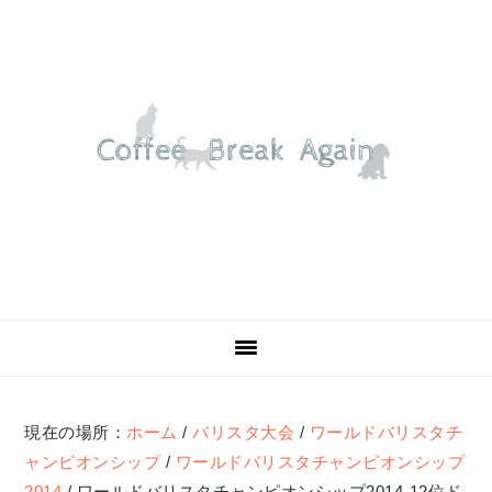
Skip
Skip
Skip
Skip
to
to
to
to
primary
main
primary
footer
navigation
content
sidebar
現在の場所：
ホーム
/
バリスタ大会
/
ワールドバリスタチ
ャンピオンシップ
/
ワールドバリスタチャンピオンシップ
2014
/
ワールドバリスタチャンピオンシップ2014-12位ド