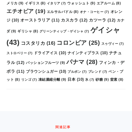
メリカ
(9)
ウォッシュト
(9)
イギリス
(8)
イタリア
(7)
エアルーム
(8)
エチオピア
(19)
オレン
エルサルバドル
(8)
オナ・コーヒー
(7)
カスカラ
(12)
カツーラ
(12)
ジ
(10)
オーストラリア
(11)
カナ
ゲイシャ
ダ
(9)
ギリシャ
(8)
グリーンティップ・ゲイシャ
(7)
(43)
コロンビア
(25)
コスタリカ
(16)
スゥヴィー
(7)
ナチュ
ドライアイス
(10)
ナインティプラス
(10)
ストロベリー
(7)
パナマ
(28)
ラル
(12)
フィンカ・デ
パッションフルーツ
(9)
ボラ
(11)
ブラウンシュガー
(10)
ブルボン
(7)
ブレンド
(7)
ベン・プ
日本
(10)
凍結濃縮分離
(9)
砂糖
(9)
ット
(8)
リンゴ
(7)
氷
(7)
窒素
(8)
FOOTER
関連記事