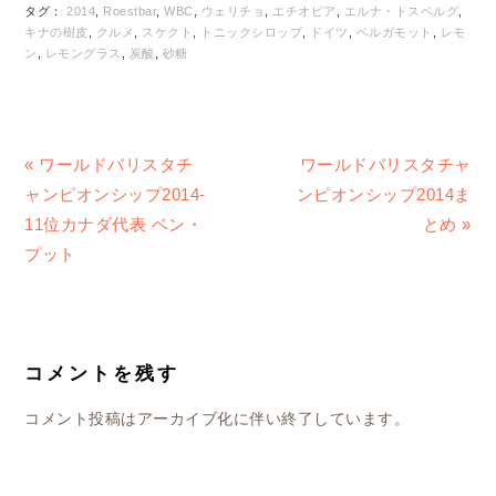
タグ：
2014
,
Roestbar
,
WBC
,
ウェリチョ
,
エチオピア
,
エルナ・トスベルグ
,
キナの樹皮
,
クルメ
,
スケクト
,
トニックシロップ
,
ドイツ
,
ベルガモット
,
レモ
ン
,
レモングラス
,
炭酸
,
砂糖
前
次
« ワールドバリスタチ
ワールドバリスタチャ
の
の
ャンピオンシップ2014-
ンピオンシップ2014ま
投
投
11位カナダ代表 ベン・
とめ »
稿:
稿:
プット
READER
INTERACTIONS
コメントを残す
コメント投稿はアーカイブ化に伴い終了しています。