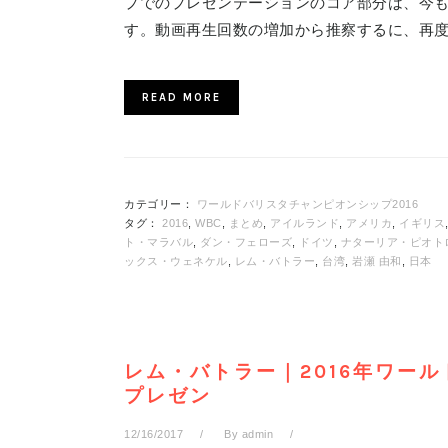
プでのプレゼンテーションのコア部分は、今
す。動画再生回数の増加から推察するに、再
READ MORE
カテゴリー：
ワールドバリスタチャンピオンシップ2016
タグ：
2016
,
WBC
,
まとめ
,
アイルランド
,
アメリカ
,
イギリス
ト・マラバル
,
ダン・フェローズ
,
ドイツ
,
ナターリア・ピオト
ックス・ウェネケル
,
レム・バトラー
,
台湾
,
岩瀬 由和
,
日本
レム・バトラー｜2016年ワー
プレゼン
12/16/2017
By
admin