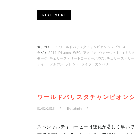
READ MORE
カテゴリー：
ワールドバリスタチャンピオンシップ2014
タグ：
2014
,
Dillanos
,
WBC
,
アメリカ
,
ウォッシュト
,
エミリ
モーク
,
チェリーストリートコーヒーハウス
,
チェリーストリ
ティー
,
ブルボン
,
ブレンド
,
ライラ・ガンバリ
ワールドバリスタチャンピオンシ
01/02/2018
By
admin
スペシャルティコーヒーは進化が著しく早い