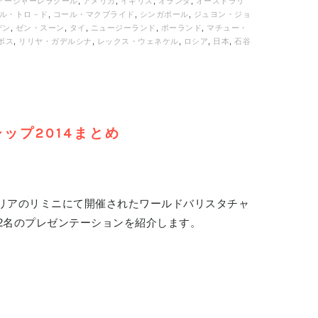
アーシャーレラクール
,
アメリカ
,
イギリス
,
オランダ
,
オーストラリ
ル・トロ－ド
,
コール・マクブライド
,
シンガポール
,
ジュヨン・ジョ
デン
,
ゼン・スーン
,
タイ
,
ニュージーランド
,
ポーランド
,
マチュー・
ボス
,
リリヤ・ガデルシナ
,
レックス・ウェネケル
,
ロシア
,
日本
,
石谷
ップ2014まとめ
タリアのリミニにて開催されたワールドバリスタチャ
12名のプレゼンテーションを紹介します。