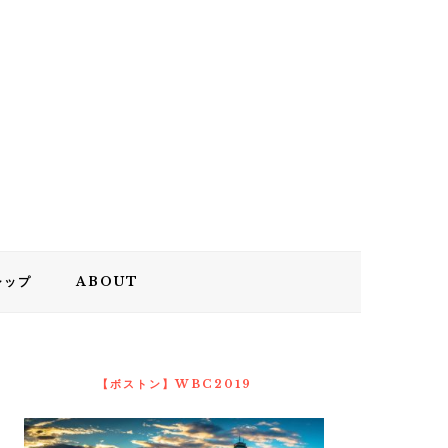
シップ
ABOUT
最
初
【ボストン】WBC2019
の
サ