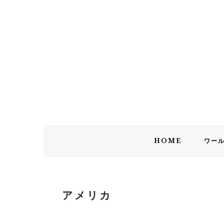
Skip
Skip
Skip
Skip
to
to
to
to
primary
main
primary
footer
navigation
content
sidebar
HOME
ワー
アメリカ