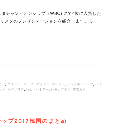
スタチャンピオンシップ（WBC) にて4位に入賞した
r）バリスタのプレゼンテーションを紹介します。 レ
ヒー
,
グリーンティップ・ゲイシャ
,
ゲイシャ
,
シンプルシロップ
,
ハイ
ヒー
,
マグノリア
,
レム・バトラー
,
レモングラス
,
窒素ガス
ップ2017韓国のまとめ