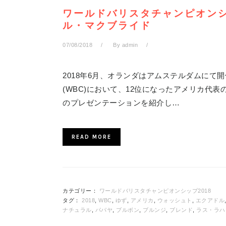
ワールドバリスタチャンピオンシッ
ル・マクブライド
07/08/2018
By
admin
2018年6月、オランダはアムステルダムにて
(WBC)において、12位になったアメリカ代表のコ
のプレゼンテーションを紹介し…
READ MORE
カテゴリー：
ワールドバリスタチャンピオンシップ2018
タグ：
2018
,
WBC
,
ゆず
,
アメリカ
,
ウォッシュト
,
エクアドル
ナチュラル
,
パパヤ
,
ブルボン
,
ブルンジ
,
ブレンド
,
ラス・ラハ