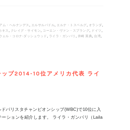
アム・ヘルナンデス
,
エルサルバドル
,
エルナ・トスベルグ
,
オランダ
,
カキス
,
クレイグ・サイモン
,
コーエン・ヴァン・スプラング
,
ドイツ
,
ウェル・コロナ-ダッシュウッド
,
ライラ・ガンバリ
,
井崎 英典
,
台湾
,
プ2014-10位アメリカ代表 ライ
ドバリスタチャンピオンシップ(WBC)で10位に入
ーションを紹介します。 ライラ・ガンバリ（Laila