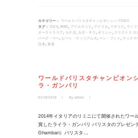
カテゴリー：
ワールドバリスタチャンピオンシップ2014
タグ：
2014
,
WBC
,
アイルランド
,
アメリカ
,
イギリス
,
ウィリ
オーストラリア
,
カナダ
,
カポ・チウ
,
ギリシャ
,
クリストス ロ
バーグ・ウー
,
ピート・ウィリアムス
,
ベン・プット
,
マックス
日本
,
香港
ワールドバリスタチャンピオンシッ
ラ・ガンバリ
01/19/2018
By
admin
2014年イタリアのリミニにて開催されたワール
賞したライラ・ガンバリ バリスタのプレゼンテ
Ghambari）バリスタ…