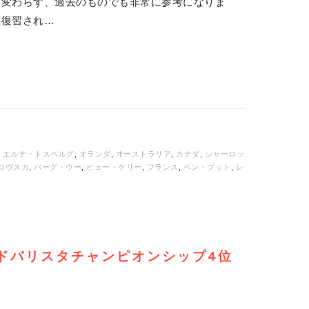
も変わらず、過去のものでも非常に参考になりま
度復習され…
,
エルナ・トスベルグ
,
オランダ
,
オーストラリア
,
カナダ
,
シャーロッ
ロヴスカ
,
バーグ・ウー
,
ヒュー・ケリー
,
フランス
,
ベン・プット
,
レ
ルドバリスタチャンピオンシップ4位