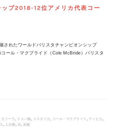
プ2018-12位アメリカ代表コー
開催されたワールドバリスタチャンピオンシップ
ール・マクブライド（Cole McBride）バリスタ
,
カツーラ
,
クエン酸
,
コスタリカ
,
コール・マクブライド
,
ティピカ
,
ス
,
上白糖
,
水
,
炭酸