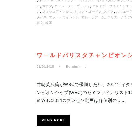
タグ：
2018
,
WBC
,
アグニェシュカ・ロジュスカ
,
アチップ・
ア
,
カナダ
,
キース・クイ
,
ギリシャ
,
クレイグ・サイモン
,
コー
ン
,
ジョシュア・タルロ
,
ジョン・ゴードン
,
スイス
,
スウェー
タイス
,
マット・ウィントン
,
マレーシア
,
ミカエリス・カチア
貴之
,
韓国
ワールドバリスタチャンピオンシ
01/20/2018
By
admin
井崎英典氏がWBCで優勝した年、2014年イ
ンピオンシップ(WBC)のセミファイナリスト
※WBC2014のプレゼン動画は各個別のＵ…
READ MORE