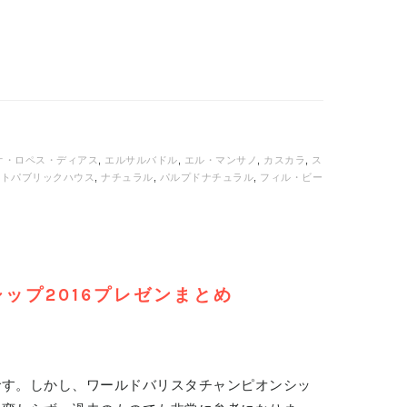
オ・ロペス・ディアス
,
エルサルバドル
,
エル・マンサノ
,
カスカラ
,
ス
ートパブリックハウス
,
ナチュラル
,
パルプドナチュラル
,
フィル・ビー
ップ2016プレゼンまとめ
です。しかし、ワールドバリスタチャンピオンシッ