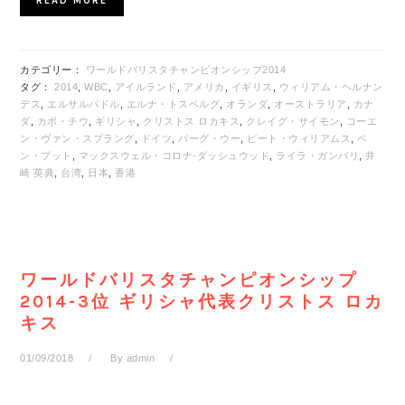
READ MORE
カテゴリー：
ワールドバリスタチャンピオンシップ2014
タグ：
2014
,
WBC
,
アイルランド
,
アメリカ
,
イギリス
,
ウィリアム・ヘルナン
デス
,
エルサルバドル
,
エルナ・トスベルグ
,
オランダ
,
オーストラリア
,
カナ
ダ
,
カポ・チウ
,
ギリシャ
,
クリストス ロカキス
,
クレイグ・サイモン
,
コーエ
ン・ヴァン・スプラング
,
ドイツ
,
バーグ・ウー
,
ピート・ウィリアムス
,
ベ
ン・プット
,
マックスウェル・コロナ-ダッシュウッド
,
ライラ・ガンバリ
,
井
崎 英典
,
台湾
,
日本
,
香港
ワールドバリスタチャンピオンシップ
2014-3位 ギリシャ代表クリストス ロカ
キス
01/09/2018
By
admin