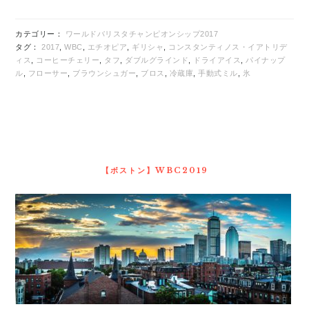
カテゴリー：
ワールドバリスタチャンピオンシップ2017
タグ：
2017
,
WBC
,
エチオピア
,
ギリシャ
,
コンスタンティノス・イアトリデ
ィス
,
コーヒーチェリー
,
タフ
,
ダブルグラインド
,
ドライアイス
,
パイナップ
ル
,
フローサー
,
ブラウンシュガー
,
ブロス
,
冷蔵庫
,
手動式ミル
,
氷
最
初
の
【ボストン】WBC2019
サ
イ
ド
バ
ー