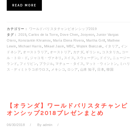
READ MORE
カテゴリー：
ワールドバリスタチャンピオンシップ2019
タグ：
2019
,
Carlos de la Torre
,
Dove Chen
,
Jooyeon
,
Junior Vargas
Otero
,
Konstantin Khramov
,
María Elena Rivera
,
Martha Grill
,
Mathew
Lewin
,
Michael Harris
,
Mikael Jasin
,
WBC
,
Wojtek Bialczak
,
イタリア
,
イン
ドネシア
,
オーストラリア
,
オーストリア
,
カナダ
,
ギリシャ
,
コスタリカ
,
コー
ル・トロ－ド
,
ジャコモ・ヴァネリ
,
スイス
,
スウェーデン
,
ドイツ
,
ニュージー
ランド
,
フィリピン
,
ブラジル
,
マチュー・タイス
,
マット・ウィントン
,
ミハリ
ス・ディミトラコポウロス
,
メキシコ
,
ロシア
,
山本 知子
,
日本
,
韓国
【オランダ】ワールドバリスタチャンピ
オンシップ2018プレゼンまとめ
06/30/2018
By
admin