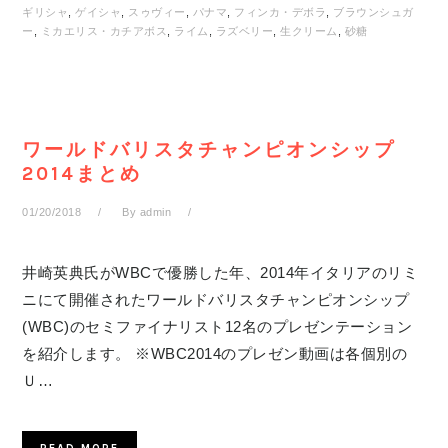
ギリシャ
,
ゲイシャ
,
スゥヴィー
,
パナマ
,
フィンカ・デボラ
,
ブラウンシュガ
ー
,
ミカエリス・カチアボス
,
ライム
,
ラズベリー
,
生クリーム
,
砂糖
ワールドバリスタチャンピオンシップ
2014まとめ
01/20/2018
By
admin
井崎英典氏がWBCで優勝した年、2014年イタリアのリミ
ニにて開催されたワールドバリスタチャンピオンシップ
(WBC)のセミファイナリスト12名のプレゼンテーション
を紹介します。 ※WBC2014のプレゼン動画は各個別の
Ｕ…