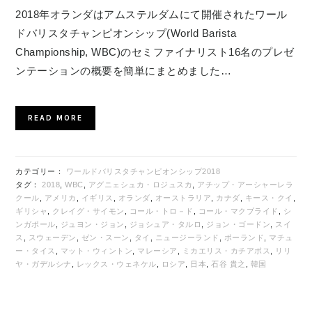
2018年オランダはアムステルダムにて開催されたワール
ドバリスタチャンピオンシップ(World Barista
Championship, WBC)のセミファイナリスト16名のプレゼ
ンテーションの概要を簡単にまとめました…
READ MORE
カテゴリー：
ワールドバリスタチャンピオンシップ2018
タグ：
2018
,
WBC
,
アグニェシュカ・ロジュスカ
,
アチップ・アーシャーレラ
クール
,
アメリカ
,
イギリス
,
オランダ
,
オーストラリア
,
カナダ
,
キース・クイ
,
ギリシャ
,
クレイグ・サイモン
,
コール・トロ－ド
,
コール・マクブライド
,
シ
ンガポール
,
ジュヨン・ジョン
,
ジョシュア・タルロ
,
ジョン・ゴードン
,
スイ
ス
,
スウェーデン
,
ゼン・スーン
,
タイ
,
ニュージーランド
,
ポーランド
,
マチュ
ー・タイス
,
マット・ウィントン
,
マレーシア
,
ミカエリス・カチアボス
,
リリ
ヤ・ガデルシナ
,
レックス・ウェネケル
,
ロシア
,
日本
,
石谷 貴之
,
韓国