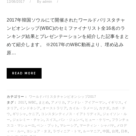
12/06/2017
By
admin
2017年韓国ソウルにて開催されたワールドバリスタチャ
ンピオンシップ(WBC)のセミファイナリスト全16名のラ
ンキング結果とプレゼンテーションを紹介した記事をまと
めて紹介します。 ※2017年のWBC動画より、埋め込み
原…
READ MORE
カテゴリー：
ワールドバリスタチャンピオンシップ2017
タグ：
2017
,
WBC
,
まとめ
,
アメリカ
,
アンドレ・アイアーマン
,
イギリス
,
イ
タリア
,
インドネシア
,
オーストラリア
,
カイル・ラメージ
,
カナダ
,
カポ・チ
ウ
,
ギリシャ
,
ケニア
,
コンスタンティノス・イアトリディス
,
ジェイソン・ル
ー
,
ジェレミー・チャン
,
スイス
,
バン・ジュンベ
,
ヒュー・ケリー
,
フランチェ
スコ・マシューロ
,
ベン・プット
,
マレーシア
,
マーティン・シャバヤ
,
メロデ
ィー・ルー
,
ヨシュア・タヌ
,
ラヴィニア・トマ
,
ルーマニア
,
中国
,
台湾
,
日本
,