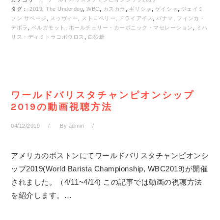
タグ：
2019
,
The Underdog
,
WBC
,
カスカラ
,
ギリシャ
,
ゲイシャ
,
ジェイミ
ソン サベージ
,
スゥヴィー
,
ストロベリー
,
ドライアイス
,
パナマ
,
フィンカ・
デボラ
,
ベルガモット
,
ホールチェリー・カーボニック・マセレーション
,
ミハ
リス・ディミトラコポウロス
,
白砂糖
ワールドバリスタチャンピオンシップ
2019の動画視聴方法
04/12/2019
By
admin
アメリカのボストンにてワールドバリスタチャンピオンシ
ップ2019(World Barista Championship, WBC2019)が開催
されました。（4/11~4/14) この記事では動画の視聴方法
を紹介します。…