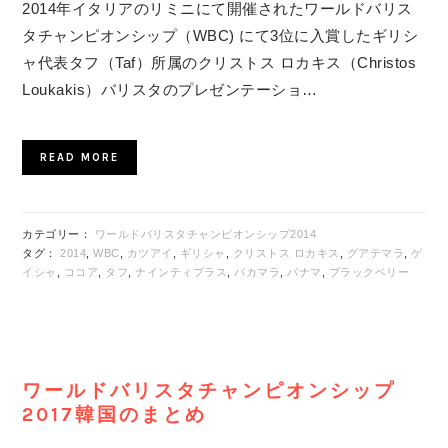
2014年イタリアのリミニにて開催されたワールドバリス
タチャンピオンシップ（WBC) にて3位に入賞したギリシ
ャ代表タフ（Taf）所属のクリストス ロカキス（Christos
Loukakis）バリスタのプレゼンテーショ…
READ MORE
カテゴリー：
ワールドバリスタチャンピオンシップ2014
タグ：
2014
,
WBC
,
カツアイ
,
ギリシャ
,
クリストス ロカキス
,
グアテマラ
,
ゲ
イシャ
,
ココア
,
タフ
,
ナインティプラス
,
パカマラ
,
パナマ
,
ブラックベリー
ワールドバリスタチャンピオンシップ
2017韓国のまとめ