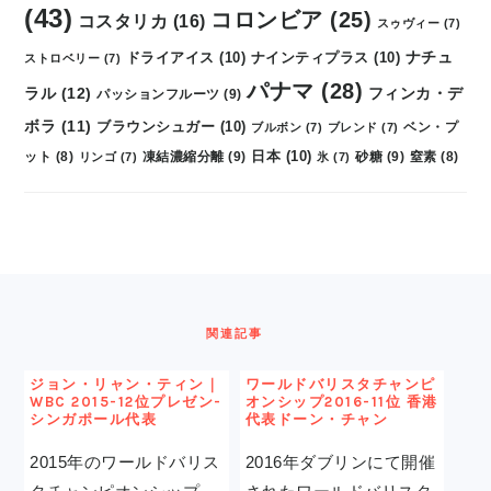
(43)
コロンビア
(25)
コスタリカ
(16)
スゥヴィー
(7)
ナチュ
ドライアイス
(10)
ナインティプラス
(10)
ストロベリー
(7)
パナマ
(28)
ラル
(12)
フィンカ・デ
パッションフルーツ
(9)
ボラ
(11)
ブラウンシュガー
(10)
ブルボン
(7)
ブレンド
(7)
ベン・プ
日本
(10)
凍結濃縮分離
(9)
砂糖
(9)
ット
(8)
リンゴ
(7)
氷
(7)
窒素
(8)
FOOTER
関連記事
ジョン・リャン・ティン｜
ワールドバリスタチャンピ
WBC 2015-12位プレゼン-
オンシップ2016-11位 香港
シンガポール代表
代表ドーン・チャン
2015年のワールドバリス
2016年ダブリンにて開催