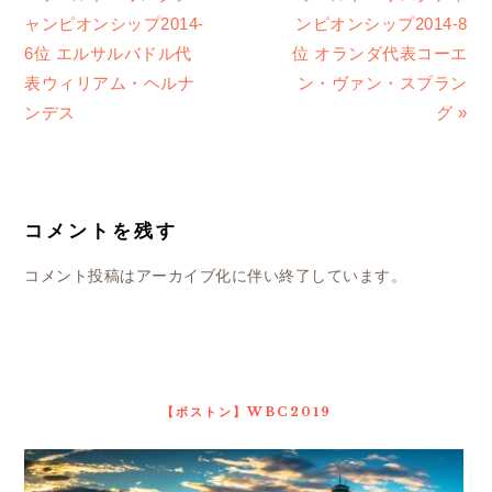
の
の
ャンピオンシップ2014-
ンピオンシップ2014-8
投
投
6位 エルサルバドル代
位 オランダ代表コーエ
稿:
稿:
表ウィリアム・ヘルナ
ン・ヴァン・スプラン
ンデス
グ »
READER
INTERACTIONS
コメントを残す
コメント投稿はアーカイブ化に伴い終了しています。
最
初
の
【ボストン】WBC2019
サ
イ