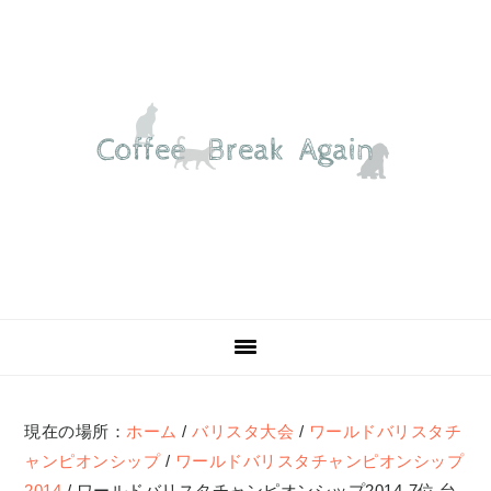
Skip
Skip
Skip
Skip
to
to
to
to
primary
main
primary
footer
navigation
content
sidebar
現在の場所：
ホーム
/
バリスタ大会
/
ワールドバリスタチ
ャンピオンシップ
/
ワールドバリスタチャンピオンシップ
2014
/
ワールドバリスタチャンピオンシップ2014-7位 台