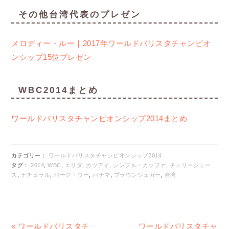
その他台湾代表のプレゼン
メロディー・ルー｜2017年ワールドバリスタチャンピオ
ンシップ15位プレゼン
WBC2014まとめ
ワールドバリスタチャンピオンシップ2014まとめ
カテゴリー：
ワールドバリスタチャンピオンシップ2014
タグ：
2014
,
WBC
,
エリダ
,
カツアイ
,
シンプル・カッファ
,
チェリージュー
ス
,
ナチュラル
,
バーグ・ウー
,
パナマ
,
ブラウンシュガー
,
台湾
前
次
« ワールドバリスタチ
ワールドバリスタチャ