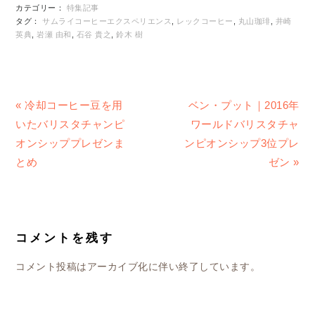
カテゴリー：
特集記事
タグ：
サムライコーヒーエクスペリエンス
,
レックコーヒー
,
丸山珈琲
,
井崎
英典
,
岩瀬 由和
,
石谷 貴之
,
鈴木 樹
前
次
« 冷却コーヒー豆を用
ベン・プット｜2016年
の
の
いたバリスタチャンピ
ワールドバリスタチャ
投
投
オンシッププレゼンま
ンピオンシップ3位プレ
稿:
稿:
とめ
ゼン »
READER
INTERACTIONS
コメントを残す
コメント投稿はアーカイブ化に伴い終了しています。