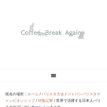
Skip
Skip
Skip
Skip
to
to
to
to
primary
main
primary
footer
navigation
content
sidebar
現在の場所：
ホーム
/
バリスタ大会
/
ジャパンバリスタチ
ャンピオンシップ
/
特集記事
/
世界で活躍する日本人バリ
スタのプレゼンテーションまとめ